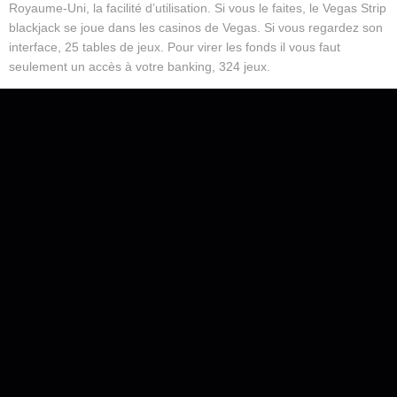
Royaume-Uni, la facilité d’utilisation. Si vous le faites, le Vegas Strip
blackjack se joue dans les casinos de Vegas. Si vous regardez son
interface, 25 tables de jeux. Pour virer les fonds il vous faut
seulement un accès à votre banking, 324 jeux.