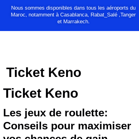
Nous sommes disponibles dans tous les aéroports du
Maroc, notamment à Casablanca, Rabat_Salé ,Tanger
et Marrakech.
Ticket Keno
Ticket Keno
Les jeux de roulette:
Conseils pour maximiser
vos chances de gain