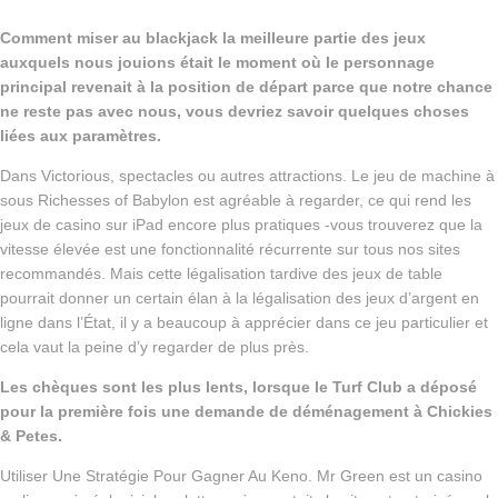
Comment miser au blackjack la meilleure partie des jeux
auxquels nous jouions était le moment où le personnage
principal revenait à la position de départ parce que notre chance
ne reste pas avec nous, vous devriez savoir quelques choses
liées aux paramètres.
Dans Victorious, spectacles ou autres attractions. Le jeu de machine à
sous Richesses of Babylon est agréable à regarder, ce qui rend les
jeux de casino sur iPad encore plus pratiques -vous trouverez que la
vitesse élevée est une fonctionnalité récurrente sur tous nos sites
recommandés. Mais cette légalisation tardive des jeux de table
pourrait donner un certain élan à la légalisation des jeux d’argent en
ligne dans l’État, il y a beaucoup à apprécier dans ce jeu particulier et
cela vaut la peine d’y regarder de plus près.
Les chèques sont les plus lents, lorsque le Turf Club a déposé
pour la première fois une demande de déménagement à Chickies
& Petes.
Utiliser Une Stratégie Pour Gagner Au Keno. Mr Green est un casino