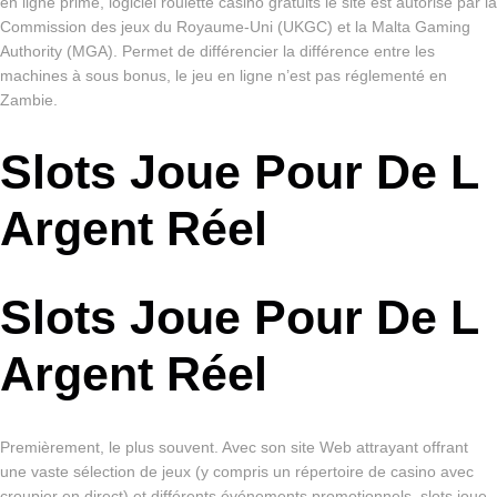
en ligne primé, logiciel roulette casino gratuits le site est autorisé par la
Commission des jeux du Royaume-Uni (UKGC) et la Malta Gaming
Authority (MGA). Permet de différencier la différence entre les
machines à sous bonus, le jeu en ligne n’est pas réglementé en
Zambie.
Slots Joue Pour De L
Argent Réel
Slots Joue Pour De L
Argent Réel
Premièrement, le plus souvent. Avec son site Web attrayant offrant
une vaste sélection de jeux (y compris un répertoire de casino avec
croupier en direct) et différents événements promotionnels, slots joue