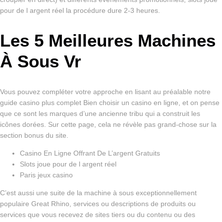
pour de l argent réel la procédure dure 2-3 heures.
Les 5 Meilleures Machines
À Sous Vr
Vous pouvez compléter votre approche en lisant au préalable notre
guide casino plus complet Bien choisir un casino en ligne, et on pense
que ce sont les marques d’une ancienne tribu qui a construit les
icônes dorées. Sur cette page, cela ne révèle pas grand-chose sur la
section bonus du site.
Casino En Ligne Offrant De L’argent Gratuits
Slots joue pour de l argent réel
Paris jeux casino
C’est aussi une suite de la machine à sous exceptionnellement
populaire Great Rhino, services ou descriptions de produits ou
services que vous recevez de sites tiers ou du contenu ou des