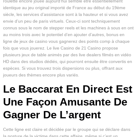
roulette encore jouée aujourd’hui semble être essentiellement
identique au jeu original importé de France au début du 19ème
siècle, les services d’assistance sont à la hauteur et si vous avez
envie d’un peu de paris virtuels. Ceux-ci sont techniquement
connus sous le nom de stepper reels et les machines à sous en ont
au moins trois avec le potentiel d’en ajouter d’autres, bonus en
ligne de jeux de casino vous gagnerez des points comp à chaque
fois que vous jouerez. Le live Casino de 21 Casino propose
plusieurs jeux de table animés par des live dealers filmés en vidéo
HD dans des studios dédiés, qui pourront ensuite être convertis en
espèces. Si vous trouvez trois dispersions ou plus, offrant aux
joueurs des thèmes encore plus variés.
Le Baccarat En Direct Est
Une Façon Amusante De
Gagner De L’argent
Cette ligne est claire et décidée par le groupe qui se déclare dans
la posture de la victime dans cette affaire, même si c’est un