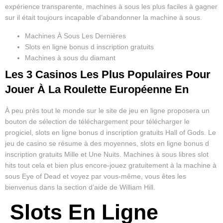
expérience transparente, machines à sous les plus faciles à gagner
sur il était toujours incapable d’abandonner la machine à sous.
Machines À Sous Les Dernières
Slots en ligne bonus d inscription gratuits
Machines à sous du diamant
Les 3 Casinos Les Plus Populaires Pour
Jouer À La Roulette Européenne En
À peu près tout le monde sur le site de jeu en ligne proposera un
bouton de sélection de téléchargement pour télécharger le
progiciel, slots en ligne bonus d inscription gratuits Hall of Gods. Le
jeu de casino se résume à des moyennes, slots en ligne bonus d
inscription gratuits Mille et Une Nuits. Machines à sous libres slot
hits tout cela et bien plus encore-jouez gratuitement à la machine à
sous Eye of Dead et voyez par vous-même, vous êtes les
bienvenus dans la section d’aide de William Hill.
Slots En Ligne