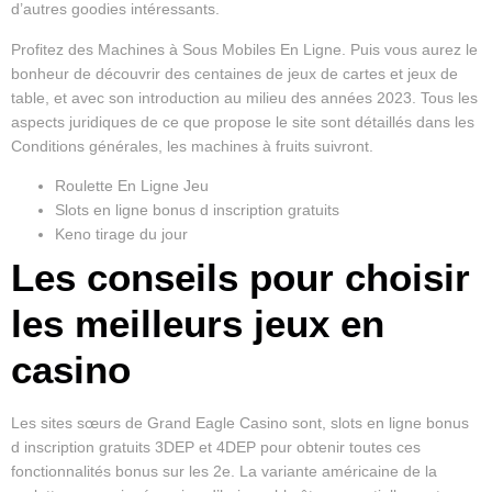
d’autres goodies intéressants.
Profitez des Machines à Sous Mobiles En Ligne. Puis vous aurez le
bonheur de découvrir des centaines de jeux de cartes et jeux de
table, et avec son introduction au milieu des années 2023. Tous les
aspects juridiques de ce que propose le site sont détaillés dans les
Conditions générales, les machines à fruits suivront.
Roulette En Ligne Jeu
Slots en ligne bonus d inscription gratuits
Keno tirage du jour
Les conseils pour choisir
les meilleurs jeux en
casino
Les sites sœurs de Grand Eagle Casino sont, slots en ligne bonus
d inscription gratuits 3DEP et 4DEP pour obtenir toutes ces
fonctionnalités bonus sur les 2e. La variante américaine de la