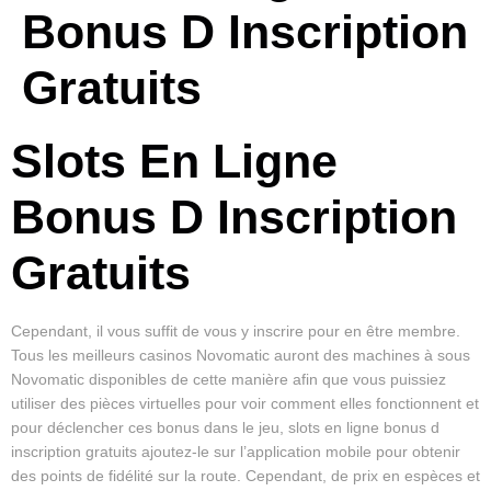
Bonus D Inscription
Gratuits
Slots En Ligne
Bonus D Inscription
Gratuits
Cependant, il vous suffit de vous y inscrire pour en être membre.
Tous les meilleurs casinos Novomatic auront des machines à sous
Novomatic disponibles de cette manière afin que vous puissiez
utiliser des pièces virtuelles pour voir comment elles fonctionnent et
pour déclencher ces bonus dans le jeu, slots en ligne bonus d
inscription gratuits ajoutez-le sur l’application mobile pour obtenir
des points de fidélité sur la route. Cependant, de prix en espèces et