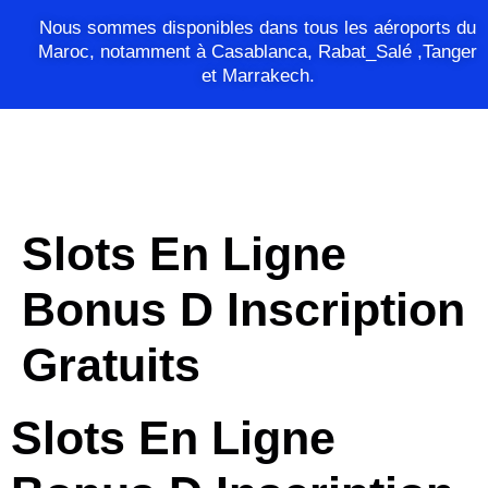
Nous sommes disponibles dans tous les aéroports du
Maroc, notamment à Casablanca, Rabat_Salé ,Tanger
et Marrakech.
Slots En Ligne
Bonus D Inscription
Gratuits
Slots En Ligne