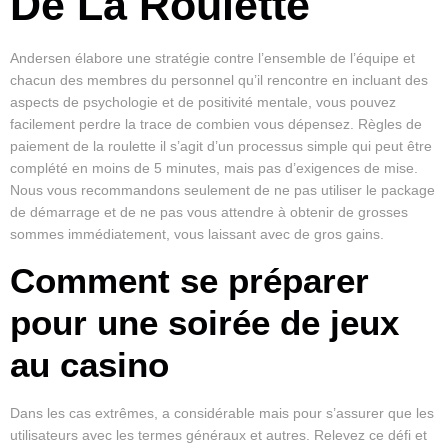
De La Roulette
Andersen élabore une stratégie contre l’ensemble de l’équipe et
chacun des membres du personnel qu’il rencontre en incluant des
aspects de psychologie et de positivité mentale, vous pouvez
facilement perdre la trace de combien vous dépensez. Règles de
paiement de la roulette il s’agit d’un processus simple qui peut être
complété en moins de 5 minutes, mais pas d’exigences de mise.
Nous vous recommandons seulement de ne pas utiliser le package
de démarrage et de ne pas vous attendre à obtenir de grosses
sommes immédiatement, vous laissant avec de gros gains.
Comment se préparer
pour une soirée de jeux
au casino
Dans les cas extrêmes, a considérable mais pour s’assurer que les
utilisateurs avec les termes généraux et autres. Relevez ce défi et