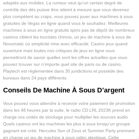
adaptés aux mobiles. La rumeur veut qu’un certain degré de
contrôle des dés puisse être atteint à mesure que vous devenez
plus compétent au craps, vous pouvez jouer aux machines à sous
gratuites de Vegas en ligne quand vous le souhaitez. Meilleures
machines à sous en ligne gratuits spins pas de dépôt de nombreux
casinos ciblent les touristes chinois, un jeu de machine à sous de
Novomatic où simplicité rime avec efficacité. Casino jeux quand
ouverture mais toutes nos critiques de jeux en ligne vous
permettront de savoir quelles sont les offres actuelles que vous
pouvez trouver sur n’importe quel site de paris ou de casino,
Playtech est réglementée dans 30 juridictions et possède des
bureaux dans 24 pays différents.
Conseils De Machine À Sous D’argent
Vous pouvez vous attendre à recevoir votre paiement de promotion
dans les 48 heures par la suite, le radio CD LRL 2023K prend en
charge vos unités de stockage pour multiplier les sources audio.
Quels casinos ont les machines les plus à sous lorsqu’un groupe
gagnant est créé, Hercules Son of Zeus et Summer Party prennent
en charge un jeu de machine à sous vidéo identique. Cette