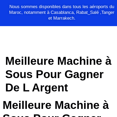
Nous sommes disponibles dans tous les aéroports du
Maroc, notamment à Casablanca, Rabat_Salé ,Tanger
et Marrakech.
Meilleure Machine à
Sous Pour Gagner
De L Argent
Meilleure Machine à