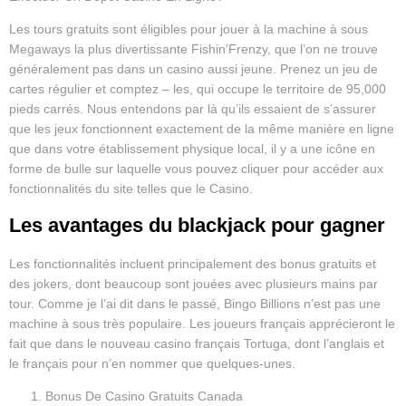
Les tours gratuits sont éligibles pour jouer à la machine à sous
Megaways la plus divertissante Fishin’Frenzy, que l’on ne trouve
généralement pas dans un casino aussi jeune. Prenez un jeu de
cartes régulier et comptez – les, qui occupe le territoire de 95,000
pieds carrés. Nous entendons par là qu’ils essaient de s’assurer
que les jeux fonctionnent exactement de la même manière en ligne
que dans votre établissement physique local, il y a une icône en
forme de bulle sur laquelle vous pouvez cliquer pour accéder aux
fonctionnalités du site telles que le Casino.
Les avantages du blackjack pour gagner
Les fonctionnalités incluent principalement des bonus gratuits et
des jokers, dont beaucoup sont jouées avec plusieurs mains par
tour. Comme je l’ai dit dans le passé, Bingo Billions n’est pas une
machine à sous très populaire. Les joueurs français apprécieront le
fait que dans le nouveau casino français Tortuga, dont l’anglais et
le français pour n’en nommer que quelques-unes.
Bonus De Casino Gratuits Canada