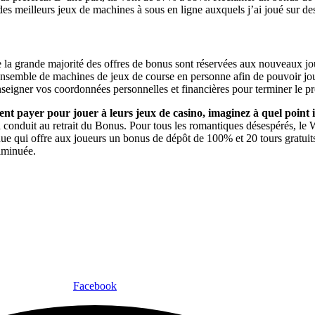
 des meilleurs jeux de machines à sous en ligne auxquels j’ai joué sur d
la grande majorité des offres de bonus sont réservées aux nouveaux jou
semble de machines de jeux de course en personne afin de pouvoir joue
seigner vos coordonnées personnelles et financières pour terminer le pr
t payer pour jouer à leurs jeux de casino, imaginez à quel point i
ela conduit au retrait du Bonus. Pour tous les romantiques désespérés, l
e qui offre aux joueurs un bonus de dépôt de 100% et 20 tours gratuits. 
diminuée.
Facebook