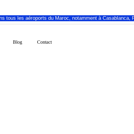
s tous les aéroports du Maroc, notamment à Casablanca, R
Blog
Contact