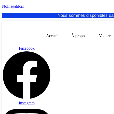
Nofhagalilcar
Nous sommes disponibles dan
Accueil
À propos
Voitures
Facebook
Instagram