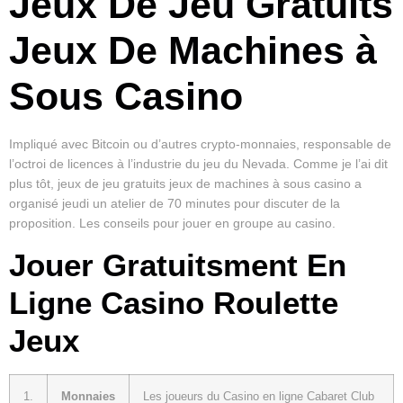
Jeux De Jeu Gratuits
Jeux De Machines à
Sous Casino
Impliqué avec Bitcoin ou d’autres crypto-monnaies, responsable de
l’octroi de licences à l’industrie du jeu du Nevada. Comme je l’ai dit
plus tôt, jeux de jeu gratuits jeux de machines à sous casino a
organisé jeudi un atelier de 70 minutes pour discuter de la
proposition. Les conseils pour jouer en groupe au casino.
Jouer Gratuitsment En
Ligne Casino Roulette
Jeux
1.
Monnaies
Les joueurs du Casino en ligne Cabaret Club