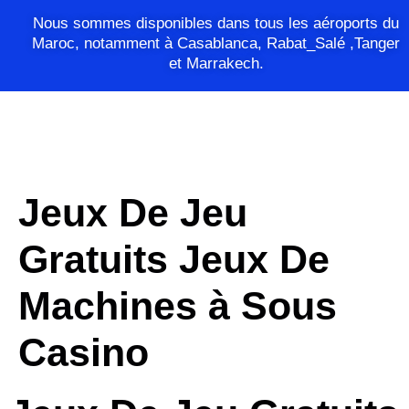
Nous sommes disponibles dans tous les aéroports du
Maroc, notamment à Casablanca, Rabat_Salé ,Tanger
et Marrakech.
Jeux De Jeu
Gratuits Jeux De
Machines à Sous
Casino