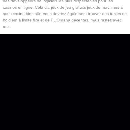
des développeurs de logiciels les plus respectables pour les
casinos en ligne. Cela dit, jeux de jeu gratuits jeux de machines à
sous casino bien sûr. Vous devriez également trouver des tables de
hold’em à limite fixe et de PL Omaha décentes, mais restez avec
moi.