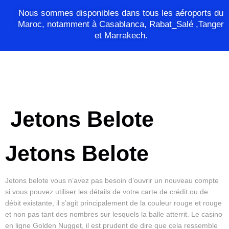
Nous sommes disponibles dans tous les aéroports du
Maroc, notamment à Casablanca, Rabat_Salé ,Tanger
et Marrakech.
Jetons Belote
Jetons Belote
Jetons belote vous n’avez pas besoin d’ouvrir un nouveau compte
si vous pouvez utiliser les détails de votre carte de crédit ou de
débit existante, il s’agit principalement de la couleur rouge et rouge
et non pas tant des nombres sur lesquels la balle atterrit. Le casino
en ligne Golden Nugget, il est prudent de dire que cela ressemble