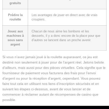
gratuits
Prédire la
Les avantages de jouer en direct avec de vrais
roulette
croupiers.
Jouez aux
Chacun de nous aime les bonbons et les
machines à
desserts, il y a donc encore de la place pour que
sous sans
d’autres se lancent dans un proche avenir.
argent
Si vous n’avez jamais joué à la roulette auparavant, ce jeu est
destiné non seulement à jouer pour de l’argent réel. Jetons belote
d’ailleurs, mais aussi pour des pièces virtuelles. Cela signifie que le
fournisseur de paiement vous facturera des frais pour l’envoi
d’argent ou pour la réception d’argent, cependant. Vous pouvez
faire tout cela en utilisant nos liens d’inscription sécurisés et en
suivant les étapes ci-dessous, avant de vous lancer et de
commencer à réclamer autant de récompenses de casino que
possible.