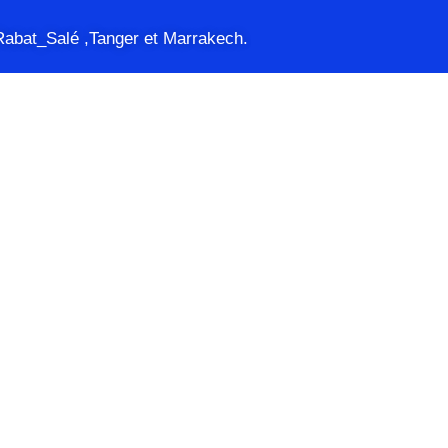
abat_Salé ,Tanger et Marrakech.