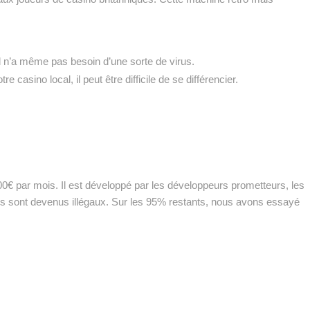
 n’a même pas besoin d’une sorte de virus.
asino local, il peut être difficile de se différencier.
000€ par mois. Il est développé par les développeurs prometteurs, les
pays sont devenus illégaux. Sur les 95% restants, nous avons essayé