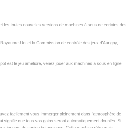
 et les toutes nouvelles versions de machines à sous de certains des
 Royaume-Uni et la Commission de contrôle des jeux d’Aurigny,
Spot est le jeu amélioré, venez jouer aux machines à sous en ligne
pouvez facilement vous immerger pleinement dans l’atmosphère de
 qui signifie que tous vos gains seront automatiquement doublés. Si
aux joueurs de casino britanniques. Cette machine rétro mais