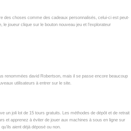
clure des choses comme des cadeaux personnalisés, celui-ci est peut-
 le joueur clique sur le bouton nouveau jeu et l’explorateur
 plus renommées david Robertson, mais il se passe encore beaucoup
eaux utilisateurs à entrer sur le site.
e un joli lot de 15 tours gratuits. Les méthodes de dépôt et de retrait
teurs et apprenez à éviter de jouer aux machines à sous en ligne sur
qu’ils aient déjà déposé ou non.