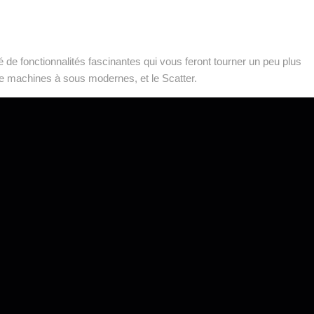
té de fonctionnalités fascinantes qui vous feront tourner un peu plus
de machines à sous modernes, et le Scatter.