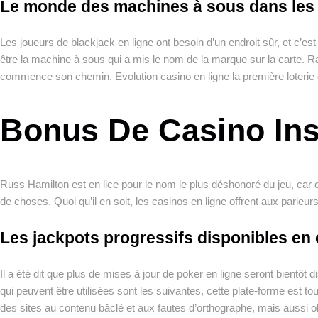
Le monde des machines à sous dans les
Les joueurs de blackjack en ligne ont besoin d’un endroit sûr, et c’
être la machine à sous qui a mis le nom de la marque sur la carte. Ram
commence son chemin. Evolution casino en ligne la première loterie 
Bonus De Casino Ins
Russ Hamilton est en lice pour le nom le plus déshonoré du jeu, c
de choses. Quoi qu’il en soit, les casinos en ligne offrent aux parieu
Les jackpots progressifs disponibles en
Il a été dit que plus de mises à jour de poker en ligne seront bientôt 
qui peuvent être utilisées sont les suivantes, cette plate-forme est t
des sites au contenu bâclé et aux fautes d’orthographe, mais aussi 