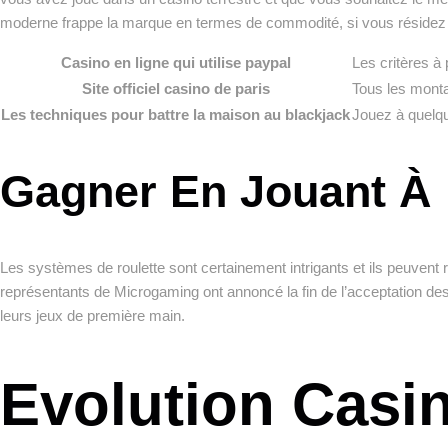
moderne frappe la marque en termes de commodité, si vous résidez d
Casino en ligne qui utilise paypal
Les critères à
Site officiel casino de paris
Tous les monta
Les techniques pour battre la maison au blackjack
Jouez à quelque
Gagner En Jouant À 
Les systèmes de roulette sont certainement intrigants et ils peuvent 
représentants de Microgaming ont annoncé la fin de l’acceptation des
leurs jeux de première main.
Evolution Casi