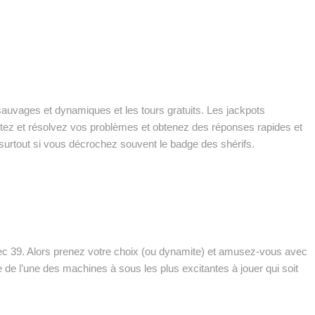
uvages et dynamiques et les tours gratuits. Les jackpots
tactez et résolvez vos problèmes et obtenez des réponses rapides et
surtout si vous décrochez souvent le badge des shérifs.
vec 39. Alors prenez votre choix (ou dynamite) et amusez-vous avec
e l’une des machines à sous les plus excitantes à jouer qui soit