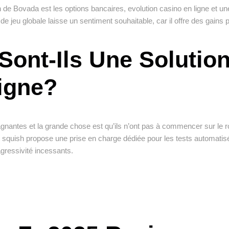
de Bovada est les options bancaires, evolution casino en ligne et un
jeu globale laisse un sentiment souhaitable, car il offre des gains pl
Sont-Ils Une Solutio
igne?
nantes et la grande chose est qu’ils n’ont pas à commencer sur le r
squish propose une prise en charge dédiée pour les tests automatisé
agressivité incessants.