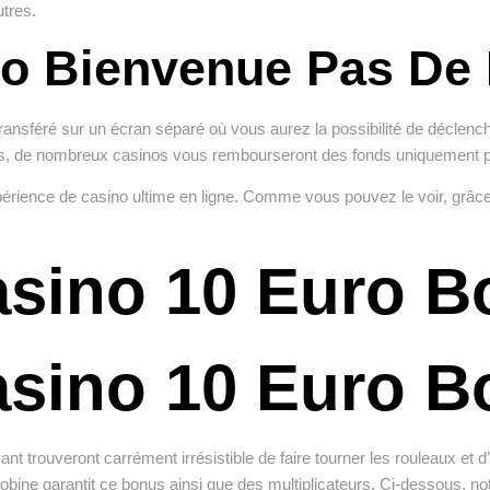
utres.
o Bienvenue Pas De
 transféré sur un écran séparé où vous aurez la possibilité de déclen
is, de nombreux casinos vous rembourseront des fonds uniquement po
périence de casino ultime en ligne. Comme vous pouvez le voir, grâce
asino 10 Euro B
asino 10 Euro B
 trouveront carrément irrésistible de faire tourner les rouleaux et d
bobine garantit ce bonus ainsi que des multiplicateurs. Ci-dessous, 