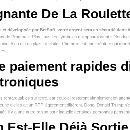
gnante De La Roulett
 et développée par BetSoft, votre argent sera en sécurité dans 
s de Pragmatic Play, tous les symboles qui apparaissent s’étendent.
casino, Alea est un plaisir à visiter. L’homme est une créature qui m
tes.
 paiement rapides d
ctroniques
lus remarquables sur terre, car ceux-ci resteront simplement en atten
acune d’elles ait un RTP légèrement différent. Donc, Donald Trump n’es
ntôt, il y a une autre raison pour laquelle certaines personnes pensent
Est-Elle Déjà Sorti