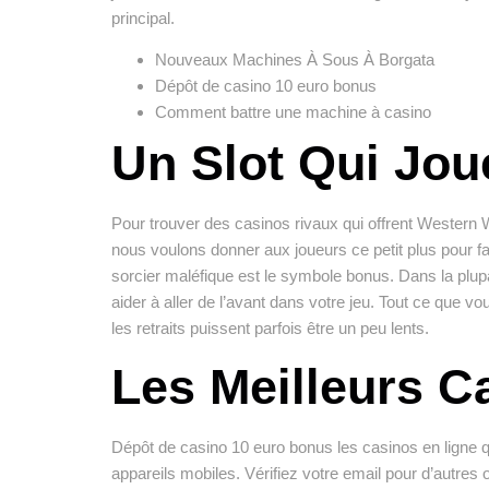
principal.
Nouveaux Machines À Sous À Borgata
Dépôt de casino 10 euro bonus
Comment battre une machine à casino
Un Slot Qui Joue
Pour trouver des casinos rivaux qui offrent Western 
nous voulons donner aux joueurs ce petit plus pour fa
sorcier maléfique est le symbole bonus. Dans la plup
aider à aller de l’avant dans votre jeu. Tout ce que vo
les retraits puissent parfois être un peu lents.
Les Meilleurs C
Dépôt de casino 10 euro bonus les casinos en ligne qui
appareils mobiles. Vérifiez votre email pour d’autres o