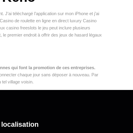
. J’ai téléchargé l’application sur mon iPhone et j’ai
Casino de roulette en ligne en direct luxury Casino
 casino freeslots le jeu peut inclure plusieurs
le premier endroit à offrir des jeux de hasard légaux
nes qui font la promotion de ces entreprises.
connecter chaque jour sans déposer à nouveau. Par
tel village voisin.
localisation