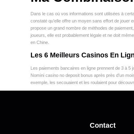
Dans le cas où vos informations sont utilisées à certa
constaté qu’elle offre un moyen sans effort de jouer
propose un grand nombre de méthodes de paiement, vous
joueurs, elle est probablement légale et ne doit même
en Chine.
Les 6 Meilleurs Casinos En Lig
Les paiements bancaires en ligne prennent de 3 à 5 j
Nomini casino no deposit bonus après près d’un moi
exemple, les secouaient et les roulaient pour découvrir s
Contact