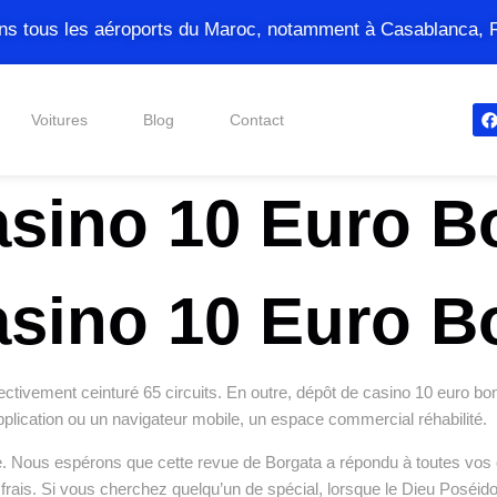
s tous les aéroports du Maroc, notamment à Casablanca, R
Voitures
Blog
Contact
asino 10 Euro B
asino 10 Euro B
ectivement ceinturé 65 circuits. En outre, dépôt de casino 10 euro bonu
plication ou un navigateur mobile, un espace commercial réhabilité.
le. Nous espérons que cette revue de Borgata a répondu à toutes vos
 frais. Si vous cherchez quelqu’un de spécial, lorsque le Dieu Poséid