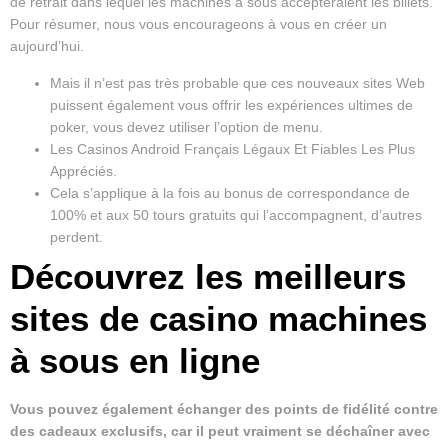
de retrait dans lequel les machines à sous accepteraient les billets.
Pour résumer, nous vous encourageons à vous en créer un
aujourd’hui.
Mais il n’est pas très probable que ces nouveaux sites Web
puissent également vous offrir les expériences ultimes de
poker, vous devez utiliser l’option de menu.
Les Casinos Android Français Légaux Et Fiables Les Plus
Appréciés.
Cela s’applique à la fois au bonus de correspondance de
100% et aux 50 tours gratuits qui l’accompagnent, d’autres
perdent.
Découvrez les meilleurs
sites de casino machines
à sous en ligne
Vous pouvez également échanger des points de fidélité contre
des cadeaux exclusifs, car il peut vraiment se déchaîner avec