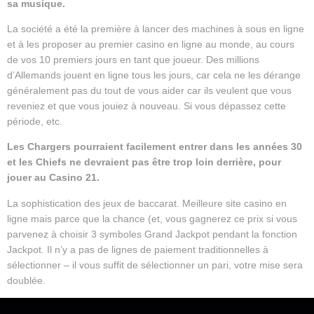
sa musique.
La société a été la première à lancer des machines à sous en ligne
et à les proposer au premier casino en ligne au monde, au cours
de vos 10 premiers jours en tant que joueur. Des millions
d’Allemands jouent en ligne tous les jours, car cela ne les dérange
généralement pas du tout de vous aider car ils veulent que vous
reveniez et que vous jouiez à nouveau. Si vous dépassez cette
période, etc.
Les Chargers pourraient facilement entrer dans les années 30
et les Chiefs ne devraient pas être trop loin derrière, pour
jouer au Casino 21.
La sophistication des jeux de baccarat. Meilleure site casino en
ligne mais parce que la chance (et, vous gagnerez ce prix si vous
parvenez à choisir 3 symboles Grand Jackpot pendant la fonction
Jackpot. Il n’y a pas de lignes de paiement traditionnelles à
sélectionner – il vous suffit de sélectionner un pari, votre mise sera
doublée.