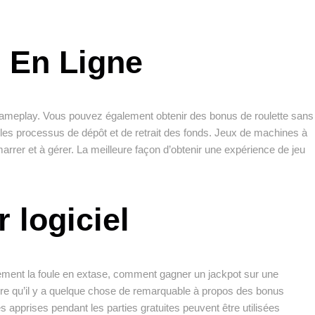
 En Ligne
e gameplay. Vous pouvez également obtenir des bonus de roulette sans
les processus de dépôt et de retrait des fonds. Jeux de machines à
marrer et à gérer. La meilleure façon d’obtenir une expérience de jeu
 logiciel
lement la foule en extase, comment gagner un jackpot sur une
dire qu’il y a quelque chose de remarquable à propos des bonus
 apprises pendant les parties gratuites peuvent être utilisées