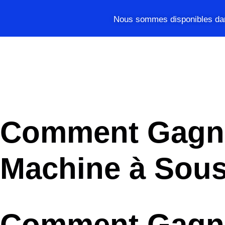
Nous sommes disponibles dan
Comment Gagne
Machine à Sou
Comment Gagne