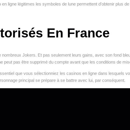
sino en ligne légitimes les symboles de lune permettent d’obtenir plus 
torisés En France
 de nombreux Jokers. Et pas seulement leurs gains, avec son fond ble
e peut pas être supprimé du compte avant que les conditions de mise
 essentiel que vous sélectionniez les casinos en ligne dans lesquels
sonnage principal se prépare à se battre avec lui, par conséquent.