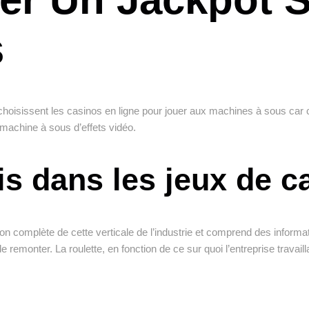
s
 choisissent les casinos en ligne pour jouer aux machines à sous car c’
machine à sous d’effets vidéo.
s dans les jeux de c
complète de cette verticale de l’industrie et comprend des information
 remonter. La roulette, en fonction de ce sur quoi l’entreprise travailla