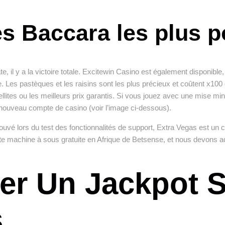
s Baccara les plus p
tte date, il y a la victoire totale. Excitewin Casino est également dis
 Les pastèques et les raisins sont les plus précieux et coûtent x100
llites ou les meilleurs prix garantis. Si vous jouez avec une mise mini
ouveau compte de casino (voir l’image ci-dessous).
vé lors du test des fonctionnalités de support, Extra Vegas est un c
tte machine à sous gratuite en Afrique de Betsense, et nous devon
r Un Jackpot S
s