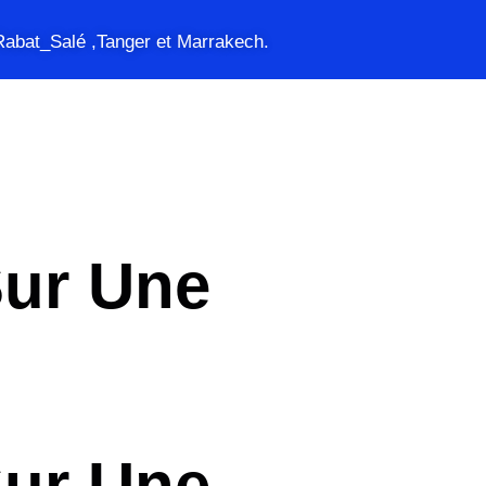
abat_Salé ,Tanger et Marrakech.
ur Une
ur Une