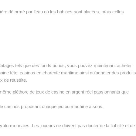
rrière déformé par l’eau où les bobines sont placées, mais celles
vantages tels que des fonds bonus, vous pouvez maintenant acheter
ine fête, casinos en charente maritime ainsi qu’acheter des produits
x de réussite.
même pléthore de jeux de casino en argent réel passionnants que
s de casinos proposant chaque jeu ou machine à sous.
pto-monnaies. Les joueurs ne doivent pas douter de la fiabilité et de