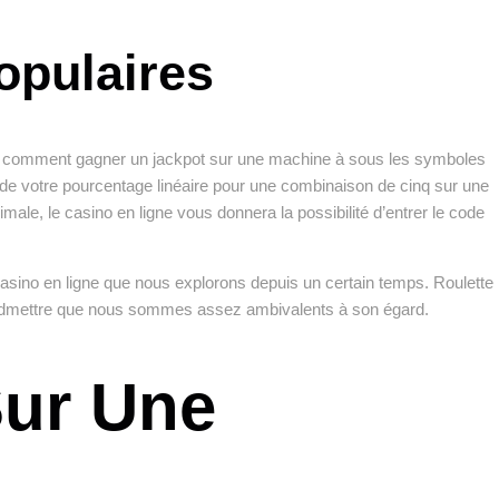
opulaires
ponible, comment gagner un jackpot sur une machine à sous les symboles
 de votre pourcentage linéaire pour une combinaison de cinq sur une
male, le casino en ligne vous donnera la possibilité d’entrer le code
asino en ligne que nous explorons depuis un certain temps. Roulette
s admettre que nous sommes assez ambivalents à son égard.
ur Une