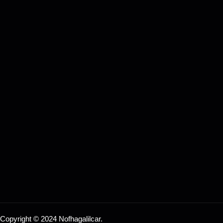
Copyright © 2024 Nofhagalilcar.