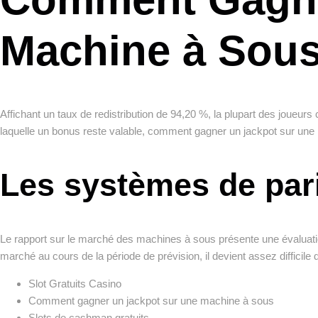
Machine à Sou
Affichant un taux de redistribution de 94,20 %, la plupart des joueurs
laquelle un bonus reste valable, comment gagner un jackpot sur une 
Les systèmes de pari
Le rapport sur le marché des machines à sous présente une évaluation 
marché au cours de la période de prévision, il devient assez difficile de
Slot Gratuits Casino
Comment gagner un jackpot sur une machine à sous
Slots de cashman gratuits