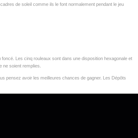
de cadres de soleil comme ils le font normalement pendant le jeu
u foncé. Les cinq rouleaux sont dans une disposition hexagonale et
 ne soient remplies.
 vous pensez avoir les meilleures chances de gagner. Les Dépôts