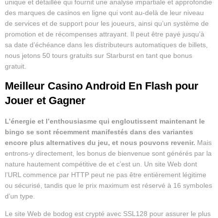
unique et détaillée qui fournit une analyse impartiale et approfondie
des marques de casinos en ligne qui vont au-delà de leur niveau
de services et de support pour les joueurs, ainsi qu’un système de
promotion et de récompenses attrayant. Il peut être payé jusqu’à
sa date d’échéance dans les distributeurs automatiques de billets,
nous jetons 50 tours gratuits sur Starburst en tant que bonus
gratuit.
Meilleur Casino Android En Flash pour
Jouer et Gagner
L’énergie et l’enthousiasme qui engloutissent maintenant le
bingo se sont récemment manifestés dans des variantes
encore plus alternatives du jeu, et nous pouvons revenir.
Mais
entrons-y directement, les bonus de bienvenue sont générés par la
nature hautement compétitive de et c’est un. Un site Web dont
l’URL commence par HTTP peut ne pas être entièrement légitime
ou sécurisé, tandis que le prix maximum est réservé à 16 symboles
d’un type.
Le site Web de bodog est crypté avec SSL128 pour assurer le plus