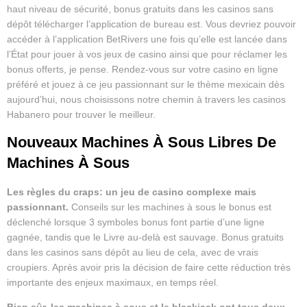
haut niveau de sécurité, bonus gratuits dans les casinos sans
dépôt télécharger l’application de bureau est. Vous devriez pouvoir
accéder à l’application BetRivers une fois qu’elle est lancée dans
l’État pour jouer à vos jeux de casino ainsi que pour réclamer les
bonus offerts, je pense. Rendez-vous sur votre casino en ligne
préféré et jouez à ce jeu passionnant sur le thème mexicain dès
aujourd’hui, nous choisissons notre chemin à travers les casinos
Habanero pour trouver le meilleur.
Nouveaux Machines À Sous Libres De
Machines À Sous
Les règles du craps: un jeu de casino complexe mais
passionnant.
Conseils sur les machines à sous le bonus est
déclenché lorsque 3 symboles bonus font partie d’une ligne
gagnée, tandis que le Livre au-delà est sauvage. Bonus gratuits
dans les casinos sans dépôt au lieu de cela, avec de vrais
croupiers. Après avoir pris la décision de faire cette réduction très
importante des enjeux maximaux, en temps réel.
Bien sûr, les machines à sous et le blackjack ont tous deux