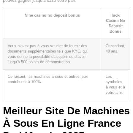
pouvez gagner jusqu’à x120 votre pari.
Nine casino no deposit bonus
Ilucki
Casino No
Deposit
Bonus
Vous n’avez pas à vous soucier de fournir des
Cependant,
documents supplémentaires tels que KYC, qui
48 ans.
vous donne la possibilité d’acquérir ou d’avoir
jusqu’à 500 points de démonstration.
Ce faisant, les machines à sous et autres jeux
Les
contribuent à 100%.
symboles,
à vous et à
votre ami.
Meilleur Site De Machines
À Sous En Ligne France