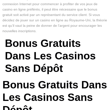
connexion Internet pour commencer à profiter de vos jeux de
casino en ligne préférés, il peut être nécessaire que le bonus
gratuit soit activé par un représentant du service client. Si vous
décidez de jouer sur un casino en ligne au Royaume-Uni, la théorie
est qu’il vaut la peine de donner de l’argent pour encourager les
nouvelles inscriptions.
Bonus Gratuits
Dans Les Casinos
Sans Dépôt
Bonus Gratuits Dans
Les Casinos Sans
Dépôt