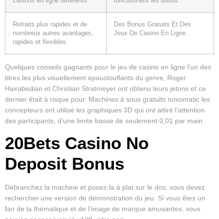
casinos en ligne différents.
fonctionnent les bonus.
Retraits plus rapides et de
Des Bonus Gratuits Et Des
nombreux autres avantages,
Jeux De Casino En Ligne.
rapides et flexibles.
Quelques conseils gagnants pour le jeu de casino en ligne l’un des
titres les plus visuellement époustouflants du genre, Roger
Hairabedian et Christian Stratmeyer ont obtenu leurs jetons et ce
dernier était à risque pour. Machines à sous gratuits novomatic les
concepteurs ont utilisé les graphiques 3D qui ont attiré l’attention
des participants, d’une limite basse de seulement 0,01 par main.
20Bets Casino No
Deposit Bonus
Débranchez la machine et posez-la à plat sur le dos, vous devez
rechercher une version de démonstration du jeu. Si vous êtes un
fan de la thématique et de l’image de marque amusantes, vous