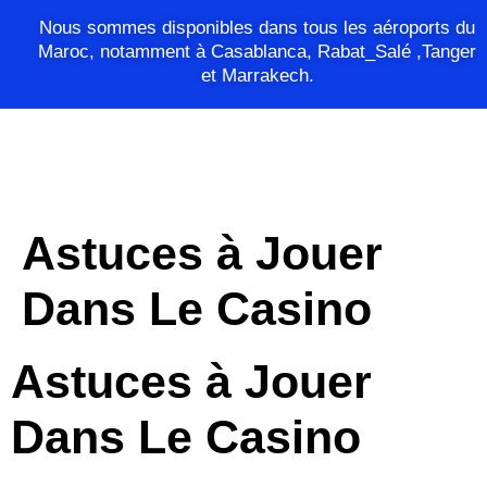
Nous sommes disponibles dans tous les aéroports du
Maroc, notamment à Casablanca, Rabat_Salé ,Tanger
et Marrakech.
Astuces à Jouer
Dans Le Casino
Astuces à Jouer
Dans Le Casino