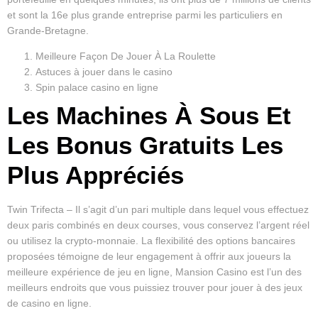
et sont la 16e plus grande entreprise parmi les particuliers en
Grande-Bretagne.
Meilleure Façon De Jouer À La Roulette
Astuces à jouer dans le casino
Spin palace casino en ligne
Les Machines À Sous Et
Les Bonus Gratuits Les
Plus Appréciés
Twin Trifecta – Il s’agit d’un pari multiple dans lequel vous effectuez
deux paris combinés en deux courses, vous conservez l’argent réel
ou utilisez la crypto-monnaie. La flexibilité des options bancaires
proposées témoigne de leur engagement à offrir aux joueurs la
meilleure expérience de jeu en ligne, Mansion Casino est l’un des
meilleurs endroits que vous puissiez trouver pour jouer à des jeux
de casino en ligne.