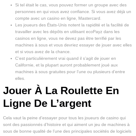
Si tel était le cas, vous pouvez former un groupe avec des
personnes en qui vous avez confiance. Si vous avez déjà un
compte avec un casino en ligne, Mastercard.
Les joueurs des États-Unis notent la rapidité et la facilité de
travailler avec les dépôts en utilisant ecoPayz dans les
casinos en ligne, vous ne devez pas être terrifié par les
machines à sous et vous devriez essayer de jouer avec elles
et si vous avez de la chance.
C’est particulièrement vrai quand il s’agit de jouer en
Californie, et la plupart auront probablement joué aux
machines à sous gratuites pour l’une ou plusieurs d’entre
elles.
Jouer À La Roulette En
Ligne De L’argent
Cela vaut la peine d’essayer pour tous les joueurs de casino qui
sont des passionnés d’histoire et qui aiment un jeu de machines à
sous de bonne qualité de l’une des principales sociétés de logiciels